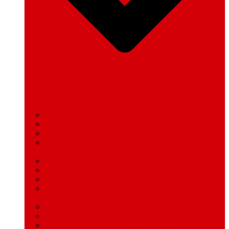
Obsah
Mapa historických úsekov
Úvod
Od okružných chodníkov cez Štefánikovu cestu
k Ceste hrdinov SNP
Ako vznikali úseky od Devína po Veľkú Fatru
Ako vznikali úseky od Veľkej Fatry po Nízke Tatry
Pomenovanie magistrály
Cesta hrdinov SNP vnorená do medzinárodných
diaľkových turistických trás
Zmeny úsekov magistrály
Bibliografia
Autori, podmienky používania a licencie