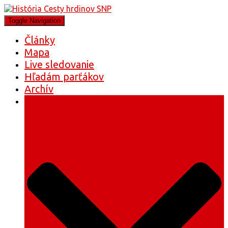
Toggle Navigation
Články
Mapa
Live sledovanie
Hľadám parťákov
Archív
História